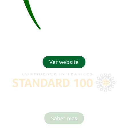
os una empresa certifi
Ver website
Saber mas